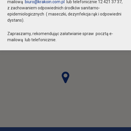
mailową
biuro@krakoin.com.pl
lub telefonicznie 12 421 37 37,
z zachowaniem odpowiednich środków sanitarno-
epidemiologicznych ( maseczki, dezynfekcja rąk i odpowiedni
dystans).
Zapraszamy, rekomendując załatwianie spraw pocztą e-
mailową lub telefonicznie.