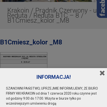
Krakoin
/
Prądnik Czerwony - ul.
Reduta
/
Reduta B1C – 8
/
B1Cmiesz_kolor _M8
B1Cmiesz_kolor _M8
INFORMACJA!
SZANOWNI PAŃSTWO, UPRZEJMIE INFORMUJEMY, ŻE BIURO
FIRMY KKI KRAKOIN od dnia 1 czerwca 2020 roku czynne jest
od godziny 9:00 do 17:00. Wizyta w biurze tylko po
wcześniejszym umówieniu drogą