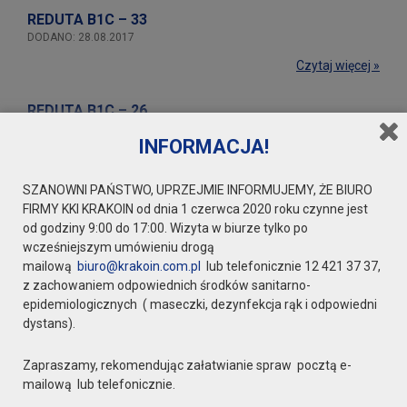
REDUTA B1C – 33
DODANO: 28.08.2017
Czytaj więcej »
REDUTA B1C – 26
DODANO: 28.08.2017
INFORMACJA!
Czytaj więcej »
SZANOWNI PAŃSTWO, UPRZEJMIE INFORMUJEMY, ŻE BIURO
REDUTA B1C – 19
FIRMY KKI KRAKOIN od dnia 1 czerwca 2020 roku czynne jest
DODANO: 28.08.2017
od godziny 9:00 do 17:00. Wizyta w biurze tylko po
wcześniejszym umówieniu drogą
Czytaj więcej »
mailową
biuro@krakoin.com.pl
lub telefonicznie 12 421 37 37,
z zachowaniem odpowiednich środków sanitarno-
REDUTA B1C – 32
epidemiologicznych ( maseczki, dezynfekcja rąk i odpowiedni
DODANO: 28.08.2017
dystans).
Czytaj więcej »
Zapraszamy, rekomendując załatwianie spraw pocztą e-
REDUTA B1C – 25
mailową lub telefonicznie.
DODANO: 28.08.2017