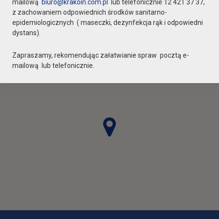
mailową
biuro@krakoin.com.pl
lub telefonicznie 12 421 37 37,
z zachowaniem odpowiednich środków sanitarno-
epidemiologicznych ( maseczki, dezynfekcja rąk i odpowiedni
dystans).
Zapraszamy, rekomendując załatwianie spraw pocztą e-
mailową lub telefonicznie.