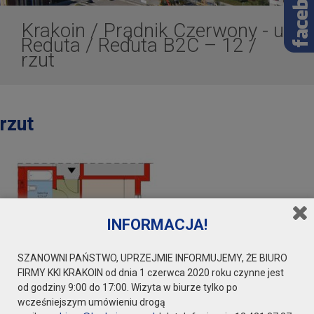
Krakoin
/
Prądnik Czerwony - ul.
Reduta
/
Reduta B2C – 12
/
rzut
rzut
INFORMACJA!
SZANOWNI PAŃSTWO, UPRZEJMIE INFORMUJEMY, ŻE BIURO
FIRMY KKI KRAKOIN od dnia 1 czerwca 2020 roku czynne jest
od godziny 9:00 do 17:00. Wizyta w biurze tylko po
wcześniejszym umówieniu drogą