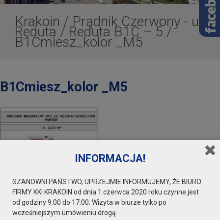
Krakoin
/
Prądnik Czerwony - ul.
Reduta
/
Reduta B1C – 5
/
B1Cmiesz_kolor _M5
B1Cmiesz_kolor _M5
INFORMACJA!
SZANOWNI PAŃSTWO, UPRZEJMIE INFORMUJEMY, ŻE BIURO
FIRMY KKI KRAKOIN od dnia 1 czerwca 2020 roku czynne jest
od godziny 9:00 do 17:00. Wizyta w biurze tylko po
wcześniejszym umówieniu drogą