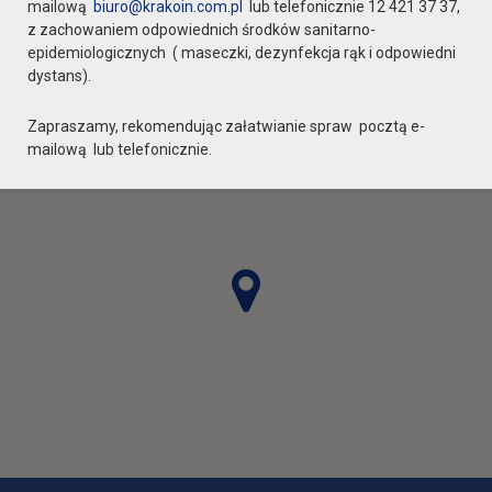
mailową
biuro@krakoin.com.pl
lub telefonicznie 12 421 37 37,
z zachowaniem odpowiednich środków sanitarno-
epidemiologicznych ( maseczki, dezynfekcja rąk i odpowiedni
dystans).
Zapraszamy, rekomendując załatwianie spraw pocztą e-
mailową lub telefonicznie.