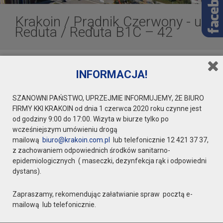
Krakoin
/
Prądnik Czerwony - ul.
Reduta
/
Reduta B1C – 42
INFORMACJA!
Reduta B1C – 42
SZANOWNI PAŃSTWO, UPRZEJMIE INFORMUJEMY, ŻE BIURO
FIRMY KKI KRAKOIN od dnia 1 czerwca 2020 roku czynne jest
od godziny 9:00 do 17:00. Wizyta w biurze tylko po
wcześniejszym umówieniu drogą
mailową
biuro@krakoin.com.pl
lub telefonicznie 12 421 37 37,
z zachowaniem odpowiednich środków sanitarno-
epidemiologicznych ( maseczki, dezynfekcja rąk i odpowiedni
dystans).
Zapraszamy, rekomendując załatwianie spraw pocztą e-
mailową lub telefonicznie.