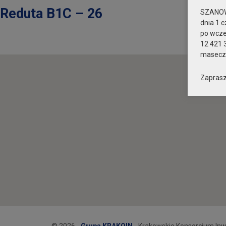
Reduta B1C – 26
SZANOW
dnia 1 c
po wcz
12 421 
maseczk
Zaprasz