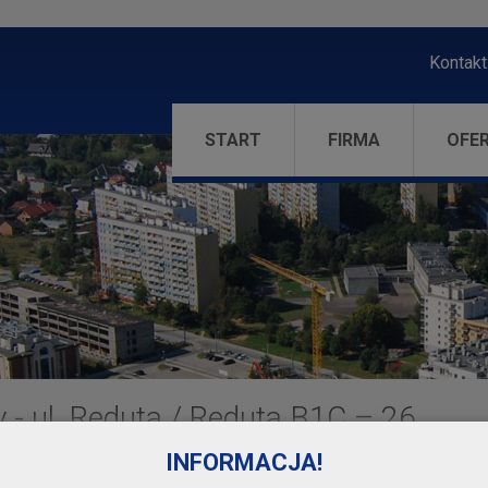
Kontakt
START
FIRMA
OFE
- ul. Reduta
/
Reduta B1C – 26
INFORMACJA!