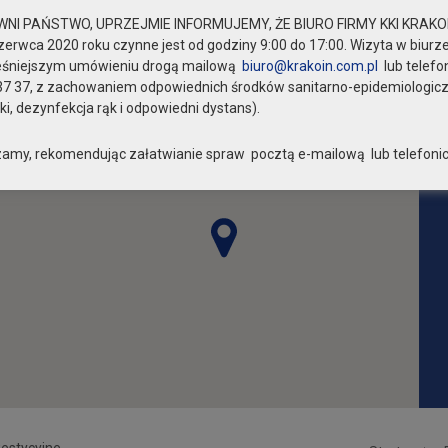
NI PAŃSTWO, UPRZEJMIE INFORMUJEMY, ŻE BIURO FIRMY KKI KRAKOI
zerwca 2020 roku czynne jest od godziny 9:00 do 17:00. Wizyta w biurze
eśniejszym umówieniu drogą mailową
biuro@krakoin.com.pl
lub telefo
37 37, z zachowaniem odpowiednich środków sanitarno-epidemiologic
i, dezynfekcja rąk i odpowiedni dystans).
amy, rekomendując załatwianie spraw pocztą e-mailową lub telefonic