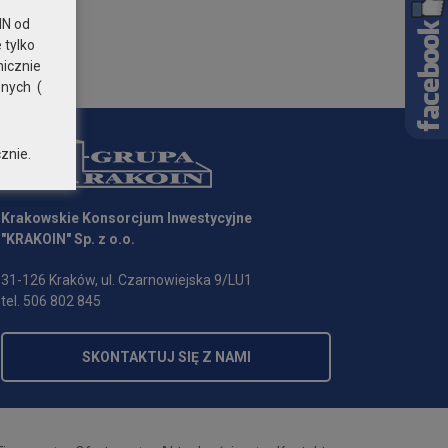
N od
 tylko
nicznie
znych (
znie.
Krakowskie Konsorcjum Inwestycyjne
"KRAKOIN" Sp. z o.o.
31-126 Kraków, ul. Czarnowiejska 9/LU1
tel. 506 802 845
SKONTAKTUJ SIĘ Z NAMI