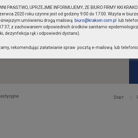
NI PAŃSTWO, UPRZEJMIE INFORMUJEMY, ŻE BIURO FIRMY KKI KRAKOI
zerwca 2020 roku czynne jest od godziny 9:00 do 17:00. Wizyta w biurze
eśniejszym umówieniu drogą mailową
biuro@krakoin.com.pl
lub telefo
37 37, z zachowaniem odpowiednich środków sanitarno-epidemiologic
i, dezynfekcja rąk i odpowiedni dystans).
amy, rekomendując załatwianie spraw pocztą e-mailową lub telefonic
estycyjne
Start