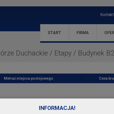
Kontakt
START
FIRMA
OFE
órze Duchackie
/
Etapy
/
Budynek B
Metraż miejsca postojowego
Cena bru
INFORMACJA!