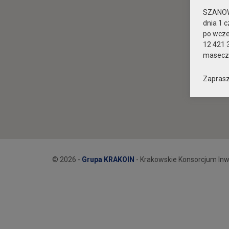
SZANOW
dnia 1 c
po wcz
12 421 
maseczk
Zaprasz
© 2026 -
Grupa KRAKOIN
- Krakowskie Konsorcjum Inw