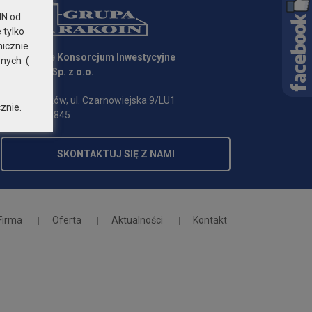
N od
 tylko
nicznie
Krakowskie Konsorcjum Inwestycyjne
znych (
"KRAKOIN" Sp. z o.o.
31-126 Kraków, ul. Czarnowiejska 9/LU1
znie.
tel. 506 802 845
SKONTAKTUJ SIĘ Z NAMI
Firma
Oferta
Aktualności
Kontakt