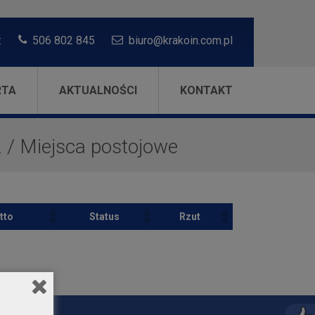
:
506 802 845
biuro@krakoin.com.pl
RTA
AKTUALNOŚCI
KONTAKT
2
/
Miejsca postojowe
tto
Status
Rzut