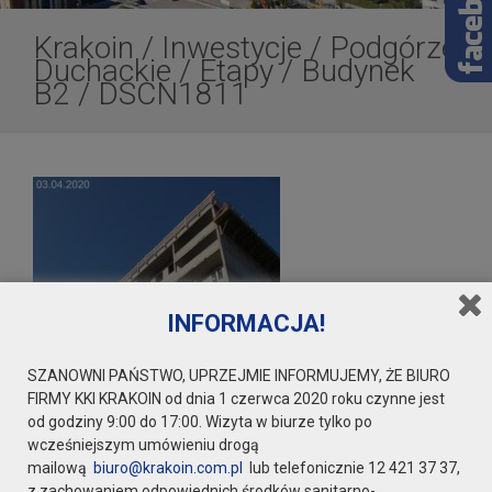
Krakoin
/
Inwestycje
/
Podgórze
Duchackie
/
Etapy
/
Budynek
B2
/
DSCN1811
INFORMACJA!
SZANOWNI PAŃSTWO, UPRZEJMIE INFORMUJEMY, ŻE BIURO
FIRMY KKI KRAKOIN od dnia 1 czerwca 2020 roku czynne jest
od godziny 9:00 do 17:00. Wizyta w biurze tylko po
wcześniejszym umówieniu drogą
mailową
biuro@krakoin.com.pl
lub telefonicznie 12 421 37 37,
z zachowaniem odpowiednich środków sanitarno-