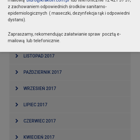
mailową
biuro@krakoin.com.pl
lub telefonicznie 12 421 37 37,
z zachowaniem odpowiednich środków sanitarno-
LUTY 2018
epidemiologicznych ( maseczki, dezynfekcja rąk i odpowiedni
dystans).
STYCZEŃ 2018
Zapraszamy, rekomendując załatwianie spraw pocztą e-
GRUDZIEŃ 2017
mailową lub telefonicznie.
LISTOPAD 2017
PAŹDZIERNIK 2017
WRZESIEŃ 2017
LIPIEC 2017
CZERWIEC 2017
KWIECIEŃ 2017