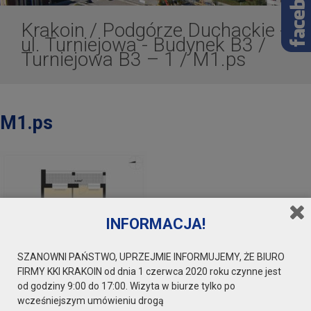
Krakoin
/
Podgórze Duchackie -
ul. Turniejowa - Budynek B3
/
Turniejowa B3 – 1
/
M1.ps
M1.ps
INFORMACJA!
SZANOWNI PAŃSTWO, UPRZEJMIE INFORMUJEMY, ŻE BIURO
FIRMY KKI KRAKOIN od dnia 1 czerwca 2020 roku czynne jest
od godziny 9:00 do 17:00. Wizyta w biurze tylko po
wcześniejszym umówieniu drogą