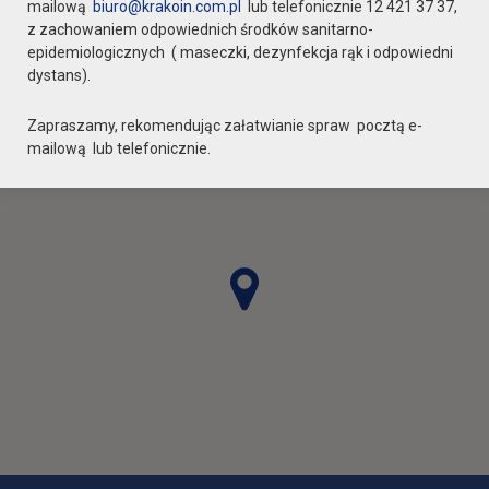
mailową
biuro@krakoin.com.pl
lub telefonicznie 12 421 37 37,
z zachowaniem odpowiednich środków sanitarno-
epidemiologicznych ( maseczki, dezynfekcja rąk i odpowiedni
dystans).
Zapraszamy, rekomendując załatwianie spraw pocztą e-
mailową lub telefonicznie.