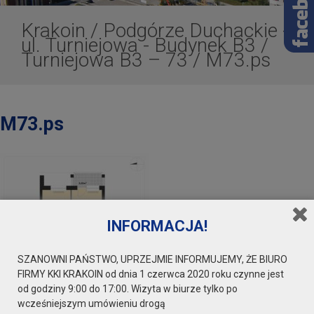
Krakoin
/
Podgórze Duchackie -
ul. Turniejowa - Budynek B3
/
Turniejowa B3 – 73
/
M73.ps
M73.ps
INFORMACJA!
SZANOWNI PAŃSTWO, UPRZEJMIE INFORMUJEMY, ŻE BIURO
FIRMY KKI KRAKOIN od dnia 1 czerwca 2020 roku czynne jest
od godziny 9:00 do 17:00. Wizyta w biurze tylko po
wcześniejszym umówieniu drogą