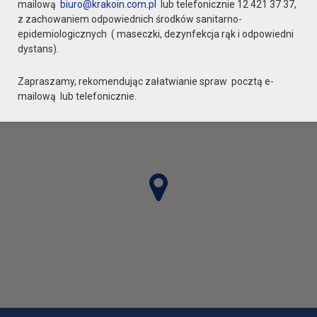
mailową
biuro@krakoin.com.pl
lub telefonicznie 12 421 37 37,
z zachowaniem odpowiednich środków sanitarno-
epidemiologicznych ( maseczki, dezynfekcja rąk i odpowiedni
dystans).
Zapraszamy, rekomendując załatwianie spraw pocztą e-
mailową lub telefonicznie.