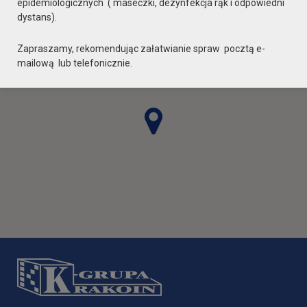
epidemiologicznych ( maseczki, dezynfekcja rąk i odpowiedni
dystans).
Zapraszamy, rekomendując załatwianie spraw pocztą e-
mailową lub telefonicznie.