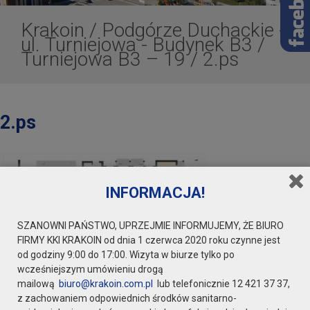
Krakoin
/
Podgórze Duchackie -
ul. Turniejowa - Budynek B3
/
Turniejowa B3 – 19
/
2.ps
2.ps
INFORMACJA!
SZANOWNI PAŃSTWO, UPRZEJMIE INFORMUJEMY, ŻE BIURO
FIRMY KKI KRAKOIN od dnia 1 czerwca 2020 roku czynne jest
od godziny 9:00 do 17:00. Wizyta w biurze tylko po
wcześniejszym umówieniu drogą
mailową
biuro@krakoin.com.pl
lub telefonicznie 12 421 37 37,
z zachowaniem odpowiednich środków sanitarno-