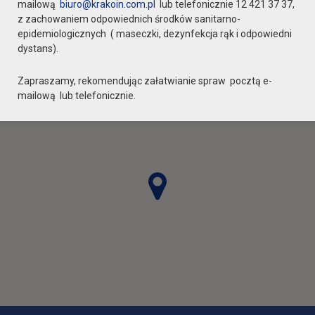
mailową
biuro@krakoin.com.pl
lub telefonicznie 12 421 37 37,
z zachowaniem odpowiednich środków sanitarno-
epidemiologicznych ( maseczki, dezynfekcja rąk i odpowiedni
dystans).
Zapraszamy, rekomendując załatwianie spraw pocztą e-
mailową lub telefonicznie.