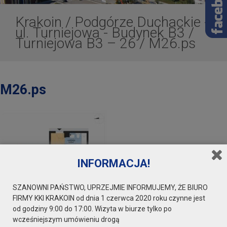
Krakoin
/
Podgórze Duchackie -
ul. Turniejowa - Budynek B3
/
Turniejowa B3 – 26
/
M26.ps
M26.ps
INFORMACJA!
SZANOWNI PAŃSTWO, UPRZEJMIE INFORMUJEMY, ŻE BIURO
FIRMY KKI KRAKOIN od dnia 1 czerwca 2020 roku czynne jest
od godziny 9:00 do 17:00. Wizyta w biurze tylko po
wcześniejszym umówieniu drogą