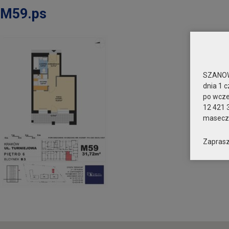
M59.ps
SZANOW
dnia 1 c
po wcz
12 421 
maseczk
Zaprasz