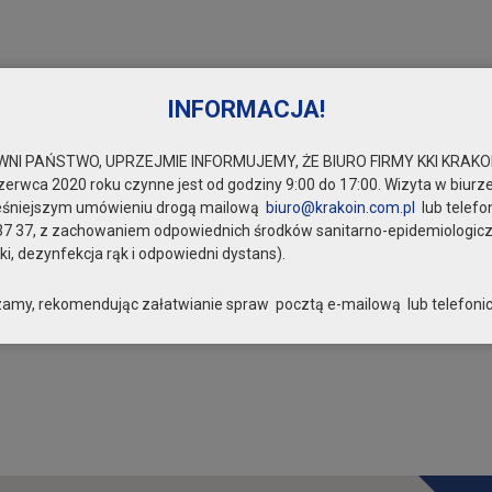
INFORMACJA!
NI PAŃSTWO, UPRZEJMIE INFORMUJEMY, ŻE BIURO FIRMY KKI KRAKOI
zerwca 2020 roku czynne jest od godziny 9:00 do 17:00. Wizyta w biurze
eśniejszym umówieniu drogą mailową
biuro@krakoin.com.pl
lub telefo
37 37, z zachowaniem odpowiednich środków sanitarno-epidemiologic
i, dezynfekcja rąk i odpowiedni dystans).
amy, rekomendując załatwianie spraw pocztą e-mailową lub telefonic