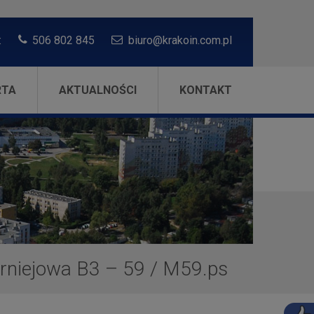
:
506 802 845
biuro@krakoin.com.pl
RTA
AKTUALNOŚCI
KONTAKT
rniejowa B3 – 59
/
M59.ps