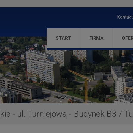
Kontakt
START
FIRMA
OFE
ie - ul. Turniejowa - Budynek B3
/
Tu