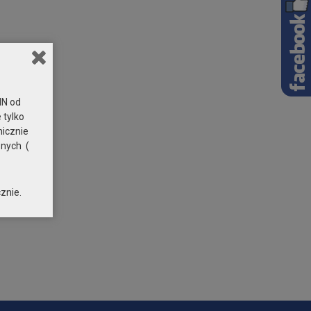
N od
 tylko
nicznie
znych (
znie.