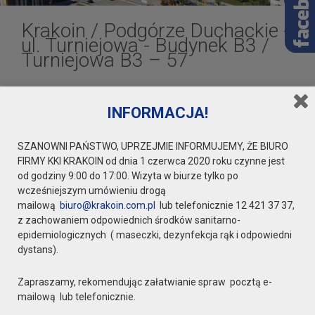
Krakoin
/
Podgórze Duchackie -
ul. Turniejowa - Budynek B3
/
Turniejowa B3 – 57
INFORMACJA!
Turniejowa B3 – 57
SZANOWNI PAŃSTWO, UPRZEJMIE INFORMUJEMY, ŻE BIURO
FIRMY KKI KRAKOIN od dnia 1 czerwca 2020 roku czynne jest
od godziny 9:00 do 17:00. Wizyta w biurze tylko po
wcześniejszym umówieniu drogą
mailową
biuro@krakoin.com.pl
lub telefonicznie 12 421 37 37,
z zachowaniem odpowiednich środków sanitarno-
epidemiologicznych ( maseczki, dezynfekcja rąk i odpowiedni
dystans).
Zapraszamy, rekomendując załatwianie spraw pocztą e-
mailową lub telefonicznie.