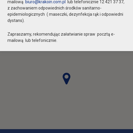
mailową
biuro@krakoin.com.pl
lub telefonicznie 12 421 37 37,
z zachowaniem odpowiednich środków sanitarno-
epidemiologicznych ( maseczki, dezynfekcja rąk i odpowiedni
dystans).
Zapraszamy, rekomendując załatwianie spraw pocztą e-
mailową lub telefonicznie.