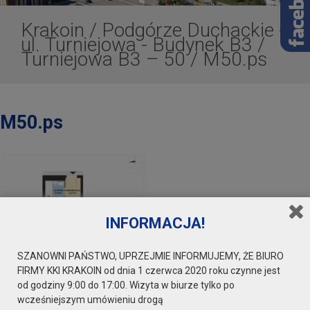
Krakoin
/
Podgórze Duchackie -
ul. Turniejowa - Budynek B3
/
Turniejowa B3 – 50
/
M50.ps
M50.ps
INFORMACJA!
SZANOWNI PAŃSTWO, UPRZEJMIE INFORMUJEMY, ŻE BIURO
FIRMY KKI KRAKOIN od dnia 1 czerwca 2020 roku czynne jest
od godziny 9:00 do 17:00. Wizyta w biurze tylko po
wcześniejszym umówieniu drogą