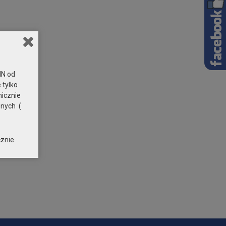
N od
 tylko
nicznie
znych (
znie.