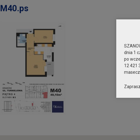
M40.ps
SZANOW
dnia 1 c
po wcz
12 421 
maseczk
Zaprasz