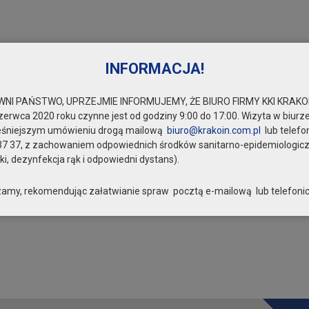
INFORMACJA!
NI PAŃSTWO, UPRZEJMIE INFORMUJEMY, ŻE BIURO FIRMY KKI KRAKOI
zerwca 2020 roku czynne jest od godziny 9:00 do 17:00. Wizyta w biurze
eśniejszym umówieniu drogą mailową
biuro@krakoin.com.pl
lub telefo
37 37, z zachowaniem odpowiednich środków sanitarno-epidemiologic
i, dezynfekcja rąk i odpowiedni dystans).
amy, rekomendując załatwianie spraw pocztą e-mailową lub telefonic