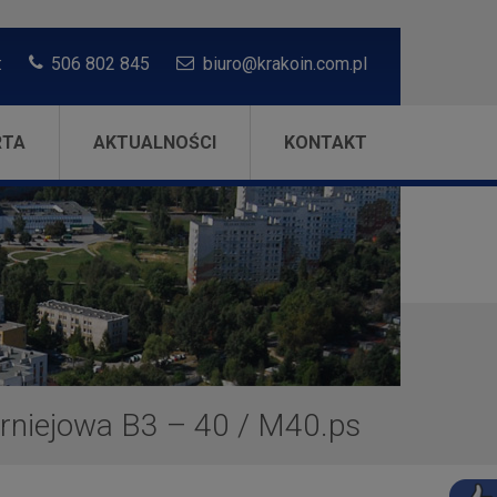
:
506 802 845
biuro@krakoin.com.pl
RTA
AKTUALNOŚCI
KONTAKT
rniejowa B3 – 40
/
M40.ps