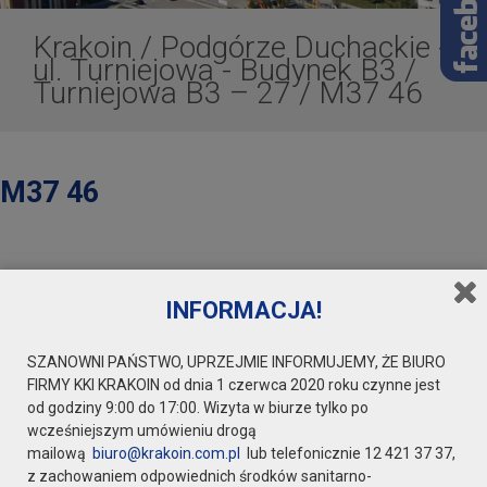
Krakoin
/
Podgórze Duchackie -
ul. Turniejowa - Budynek B3
/
Turniejowa B3 – 27
/
M37 46
M37 46
INFORMACJA!
SZANOWNI PAŃSTWO, UPRZEJMIE INFORMUJEMY, ŻE BIURO
FIRMY KKI KRAKOIN od dnia 1 czerwca 2020 roku czynne jest
od godziny 9:00 do 17:00. Wizyta w biurze tylko po
wcześniejszym umówieniu drogą
mailową
biuro@krakoin.com.pl
lub telefonicznie 12 421 37 37,
z zachowaniem odpowiednich środków sanitarno-