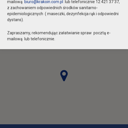
mailową
biuro@krakoin.com.pl
lub telefonicznie 12 421 37 37,
z zachowaniem odpowiednich środków sanitarno-
epidemiologicznych ( maseczki, dezynfekcja rąk i odpowiedni
dystans).
Zapraszamy, rekomendując załatwianie spraw pocztą e-
mailową lub telefonicznie.