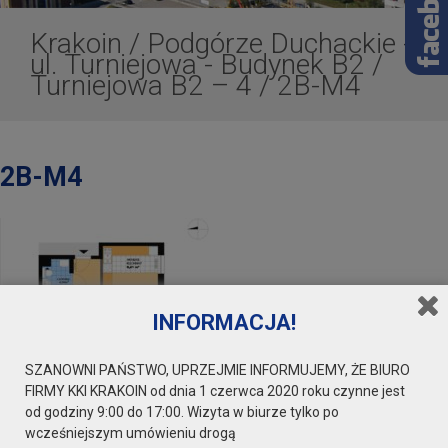
Krakoin
/
Podgórze Duchackie -
ul. Turniejowa - Budynek B2
/
Turniejowa B2 – 4
/
2B-M4
2B-M4
INFORMACJA!
SZANOWNI PAŃSTWO, UPRZEJMIE INFORMUJEMY, ŻE BIURO
FIRMY KKI KRAKOIN od dnia 1 czerwca 2020 roku czynne jest
od godziny 9:00 do 17:00. Wizyta w biurze tylko po
wcześniejszym umówieniu drogą