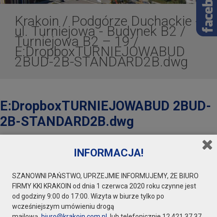
Krakoin
/
Podgórze Duchackie -
ul. Turniejowa - Budynek B2
/
Turniejowa B2 – 19
/
E:DropboxTURNIEJOWABUD
2BUD-2B-STANDARD2B.dwg
E:DropboxTURNIEJOWABUD 2BUD-
2B-STANDARD2B.dwg
INFORMACJA!
SZANOWNI PAŃSTWO, UPRZEJMIE INFORMUJEMY, ŻE BIURO
FIRMY KKI KRAKOIN od dnia 1 czerwca 2020 roku czynne jest
od godziny 9:00 do 17:00. Wizyta w biurze tylko po
wcześniejszym umówieniu drogą
mailową
biuro@krakoin.com.pl
lub telefonicznie 12 421 37 37,