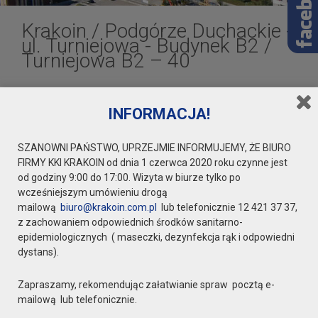
Krakoin
/
Podgórze Duchackie -
ul. Turniejowa - Budynek B2
/
Turniejowa B2 – 40
INFORMACJA!
Turniejowa B2 – 40
SZANOWNI PAŃSTWO, UPRZEJMIE INFORMUJEMY, ŻE BIURO
FIRMY KKI KRAKOIN od dnia 1 czerwca 2020 roku czynne jest
od godziny 9:00 do 17:00. Wizyta w biurze tylko po
wcześniejszym umówieniu drogą
mailową
biuro@krakoin.com.pl
lub telefonicznie 12 421 37 37,
z zachowaniem odpowiednich środków sanitarno-
epidemiologicznych ( maseczki, dezynfekcja rąk i odpowiedni
dystans).
Zapraszamy, rekomendując załatwianie spraw pocztą e-
mailową lub telefonicznie.