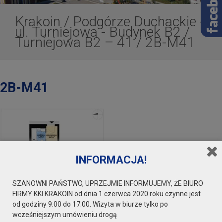
Krakoin
/
Podgórze Duchackie -
ul. Turniejowa - Budynek B2
/
Turniejowa B2 – 41
/
2B-M41
2B-M41
INFORMACJA!
SZANOWNI PAŃSTWO, UPRZEJMIE INFORMUJEMY, ŻE BIURO
FIRMY KKI KRAKOIN od dnia 1 czerwca 2020 roku czynne jest
od godziny 9:00 do 17:00. Wizyta w biurze tylko po
wcześniejszym umówieniu drogą