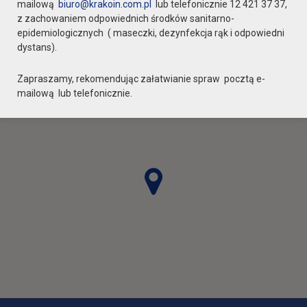
mailową
biuro@krakoin.com.pl
lub telefonicznie 12 421 37 37,
z zachowaniem odpowiednich środków sanitarno-
epidemiologicznych ( maseczki, dezynfekcja rąk i odpowiedni
dystans).
Zapraszamy, rekomendując załatwianie spraw pocztą e-
mailową lub telefonicznie.