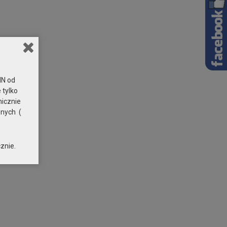
N od
 tylko
nicznie
znych (
znie.