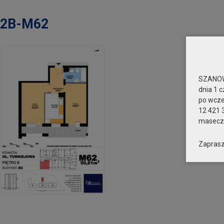
2B-M62
SZANOW
dnia 1 c
po wcz
12 421 
maseczk
Zaprasz