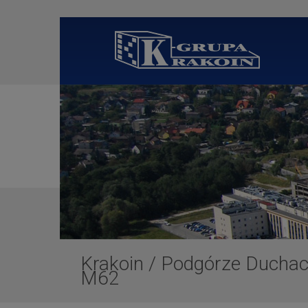
Krakoin
/
Podgórze Duchack
M62