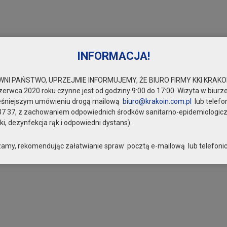
INFORMACJA!
NI PAŃSTWO, UPRZEJMIE INFORMUJEMY, ŻE BIURO FIRMY KKI KRAKOI
zerwca 2020 roku czynne jest od godziny 9:00 do 17:00. Wizyta w biurze
eśniejszym umówieniu drogą mailową
biuro@krakoin.com.pl
lub telefo
37 37, z zachowaniem odpowiednich środków sanitarno-epidemiologic
i, dezynfekcja rąk i odpowiedni dystans).
amy, rekomendując załatwianie spraw pocztą e-mailową lub telefonic