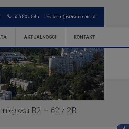
:
506 802 845
biuro@krakoin.com.pl
RTA
AKTUALNOŚCI
KONTAKT
rniejowa B2 – 62
/
2B-