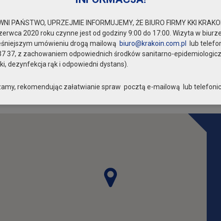
NI PAŃSTWO, UPRZEJMIE INFORMUJEMY, ŻE BIURO FIRMY KKI KRAKOI
zerwca 2020 roku czynne jest od godziny 9:00 do 17:00. Wizyta w biurze
eśniejszym umówieniu drogą mailową
biuro@krakoin.com.pl
lub telefo
37 37, z zachowaniem odpowiednich środków sanitarno-epidemiologic
i, dezynfekcja rąk i odpowiedni dystans).
amy, rekomendując załatwianie spraw pocztą e-mailową lub telefonic