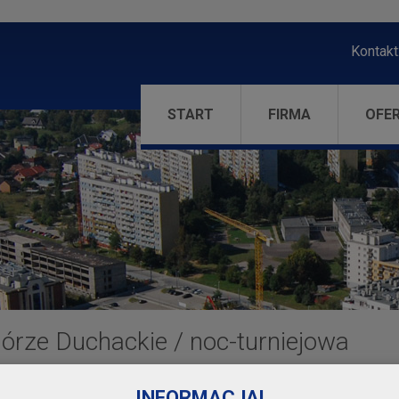
Kontakt
START
FIRMA
OFE
órze Duchackie
/
noc-turniejowa
INFORMACJA!