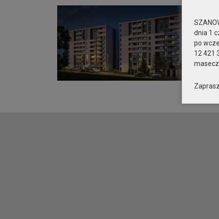
SZANOW
dnia 1 c
po wcz
12 421 
maseczk
Zaprasz