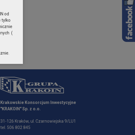
N od
 tylko
nicznie
znych (
znie.
Krakowskie Konsorcjum Inwestycyjne
"KRAKOIN" Sp. z o.o.
31-126 Kraków, ul. Czarnowiejska 9/LU1
tel. 506 802 845