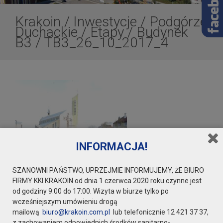
Krakoin
/
Inwestycje
/
Podgórze
Duchackie
/
Etapy
/
Budynek
B3
/
TB3_26_10_2017_4
INFORMACJA!
SZANOWNI PAŃSTWO, UPRZEJMIE INFORMUJEMY, ŻE BIURO
FIRMY KKI KRAKOIN od dnia 1 czerwca 2020 roku czynne jest
od godziny 9:00 do 17:00. Wizyta w biurze tylko po
wcześniejszym umówieniu drogą
mailową
biuro@krakoin.com.pl
lub telefonicznie 12 421 37 37,
z zachowaniem odpowiednich środków sanitarno-