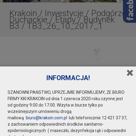
Krakoin
/
Inwestycje
/
Podgórze
Duchackie
/
Etapy
/
Budynek
B3
/
TB3_26_10_2017_1
INFORMACJA!
SZANOWNI PAŃSTWO, UPRZEJMIE INFORMUJEMY, ŻE BIURO
FIRMY KKI KRAKOIN od dnia 1 czerwca 2020 roku czynne jest
od godziny 9:00 do 17:00. Wizyta w biurze tylko po
wcześniejszym umówieniu drogą
mailową
biuro@krakoin.com.pl
lub telefonicznie 12 421 37 37,
z zachowaniem odpowiednich środków sanitarno-
epidemiologicznych ( maseczki, dezynfekcja rąk i odpowiedni