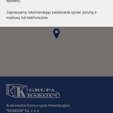
dystans).
Zapraszamy, rekomendując załatwianie spraw pocztą e-
mailową lub telefonicznie.
Krakowskie Konsorcjum Inwestycyjne
"KRAKOIN" Sp. z o.o.