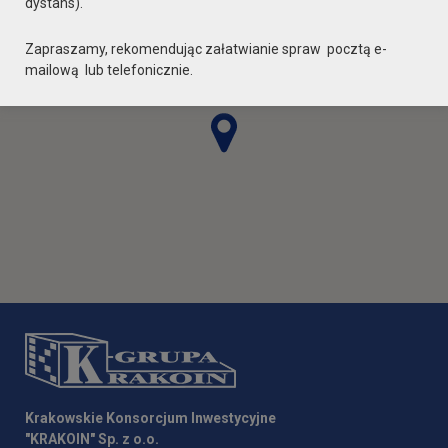
dystans).
Zapraszamy, rekomendując załatwianie spraw pocztą e-
mailową lub telefonicznie.
Krakowskie Konsorcjum Inwestycyjne
"KRAKOIN" Sp. z o.o.