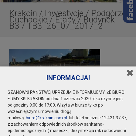
Krakoin
/
Inwestycje
/
Podgórze
Duchackie
/
Etapy
/
Budynek
B3
/
TB3_26_07_2017_2
INFORMACJA!
SZANOWNI PAŃSTWO, UPRZEJMIE INFORMUJEMY, ŻE BIURO
FIRMY KKI KRAKOIN od dnia 1 czerwca 2020 roku czynne jest
od godziny 9:00 do 17:00. Wizyta w biurze tylko po
wcześniejszym umówieniu drogą
mailową
biuro@krakoin.com.pl
lub telefonicznie 12 421 37 37,
z zachowaniem odpowiednich środków sanitarno-
epidemiologicznych ( maseczki, dezynfekcja rąk i odpowiedni