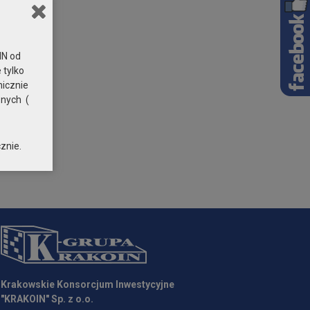
N od
 tylko
nicznie
znych (
znie.
Krakowskie Konsorcjum Inwestycyjne
"KRAKOIN" Sp. z o.o.