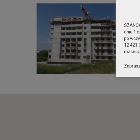
SZANOW
dnia 1 c
po wcz
12 421 
maseczk
Zaprasz