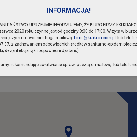
INFORMACJA!
NI PAŃSTWO, UPRZEJMIE INFORMUJEMY, ŻE BIURO FIRMY KKI KRAKOI
zerwca 2020 roku czynne jest od godziny 9:00 do 17:00. Wizyta w biurze
eśniejszym umówieniu drogą mailową
biuro@krakoin.com.pl
lub telefo
37 37, z zachowaniem odpowiednich środków sanitarno-epidemiologic
i, dezynfekcja rąk i odpowiedni dystans).
amy, rekomendując załatwianie spraw pocztą e-mailową lub telefonic