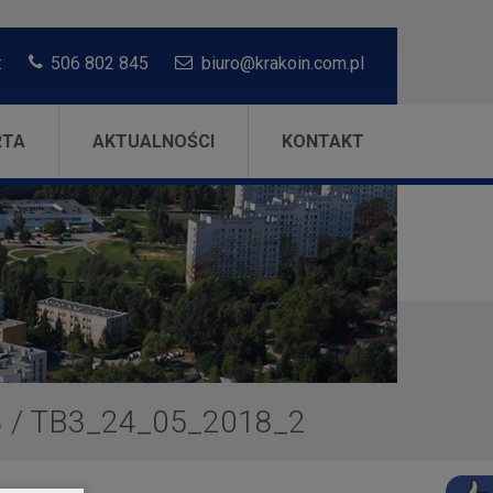
:
506 802 845
biuro@krakoin.com.pl
RTA
AKTUALNOŚCI
KONTAKT
3
/
TB3_24_05_2018_2