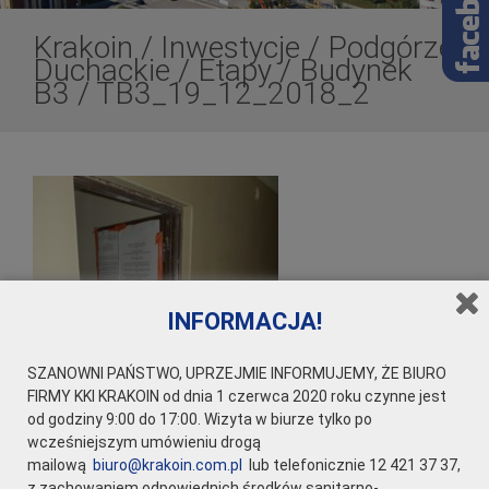
Krakoin
/
Inwestycje
/
Podgórze
Duchackie
/
Etapy
/
Budynek
B3
/
TB3_19_12_2018_2
INFORMACJA!
SZANOWNI PAŃSTWO, UPRZEJMIE INFORMUJEMY, ŻE BIURO
FIRMY KKI KRAKOIN od dnia 1 czerwca 2020 roku czynne jest
od godziny 9:00 do 17:00. Wizyta w biurze tylko po
wcześniejszym umówieniu drogą
mailową
biuro@krakoin.com.pl
lub telefonicznie 12 421 37 37,
z zachowaniem odpowiednich środków sanitarno-