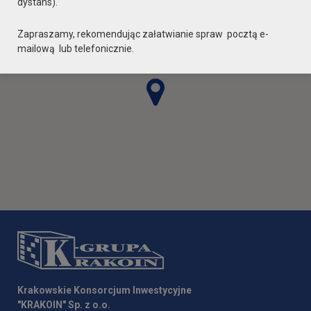
dystans).
Zapraszamy, rekomendując załatwianie spraw pocztą e-
mailową lub telefonicznie.
Krakowskie Konsorcjum Inwestycyjne
"KRAKOIN" Sp. z o.o.