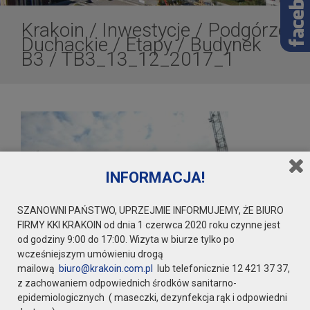
Krakoin
/
Inwestycje
/
Podgórze
Duchackie
/
Etapy
/
Budynek
B3
/
TB3_13_12_2017_1
INFORMACJA!
SZANOWNI PAŃSTWO, UPRZEJMIE INFORMUJEMY, ŻE BIURO
FIRMY KKI KRAKOIN od dnia 1 czerwca 2020 roku czynne jest
od godziny 9:00 do 17:00. Wizyta w biurze tylko po
wcześniejszym umówieniu drogą
mailową
biuro@krakoin.com.pl
lub telefonicznie 12 421 37 37,
z zachowaniem odpowiednich środków sanitarno-
epidemiologicznych ( maseczki, dezynfekcja rąk i odpowiedni