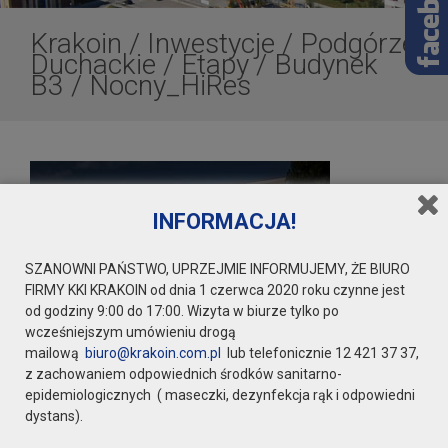
Krakoin
/
Inwestycje
/
Podgórze
Duchackie
/
Etapy
/
Budynek
B3
/
Nocny_HiRes
INFORMACJA!
SZANOWNI PAŃSTWO, UPRZEJMIE INFORMUJEMY, ŻE BIURO
FIRMY KKI KRAKOIN od dnia 1 czerwca 2020 roku czynne jest
od godziny 9:00 do 17:00. Wizyta w biurze tylko po
wcześniejszym umówieniu drogą
mailową
biuro@krakoin.com.pl
lub telefonicznie 12 421 37 37,
z zachowaniem odpowiednich środków sanitarno-
epidemiologicznych ( maseczki, dezynfekcja rąk i odpowiedni
dystans).