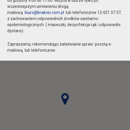
od godziny 9:00 do 17:00. Wizyta w biurze tylko po
wcześniejszym umówieniu drogą
mailową
biuro@krakoin.com.pl
lub telefonicznie 12 421 37 37,
Ilość pokoi od
z zachowaniem odpowiednich środków sanitarno-
epidemiologicznych ( maseczki, dezynfekcja rąk i odpowiedni
do
dystans).
Zapraszamy, rekomendując załatwianie spraw pocztą e-
mailową lub telefonicznie.