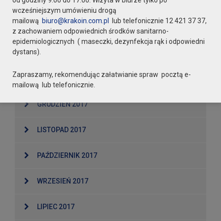
od godziny 9:00 do 17:00. Wizyta w biurze tylko po
KWIECIEŃ 2018
wcześniejszym umówieniu drogą
mailową
biuro@krakoin.com.pl
lub telefonicznie 12 421 37 37,
MARZEC 2018
z zachowaniem odpowiednich środków sanitarno-
epidemiologicznych ( maseczki, dezynfekcja rąk i odpowiedni
dystans).
LUTY 2018
Zapraszamy, rekomendując załatwianie spraw pocztą e-
STYCZEŃ 2018
mailową lub telefonicznie.
GRUDZIEŃ 2017
LISTOPAD 2017
PAŹDZIERNIK 2017
WRZESIEŃ 2017
LIPIEC 2017