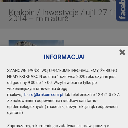
Krakoin
/
Inwestycje
/
uj1 27 11
2014 – miniatura
INFORMACJA!
SZANOWNI PAŃSTWO, UPRZEJMIE INFORMUJEMY, ŻE BIURO
FIRMY KKI KRAKOIN od dnia 1 czerwca 2020 roku czynne jest
od godziny 9:00 do 17:00. Wizyta w biurze tylko po
wcześniejszym umówieniu drogą
mailową
biuro@krakoin.com.pl
lub telefonicznie 12 421 37 37,
z zachowaniem odpowiednich środków sanitarno-
epidemiologicznych ( maseczki, dezynfekcja rąk i odpowiedni
dystans).
Zapraszamy, rekomendując załatwianie spraw pocztą e-