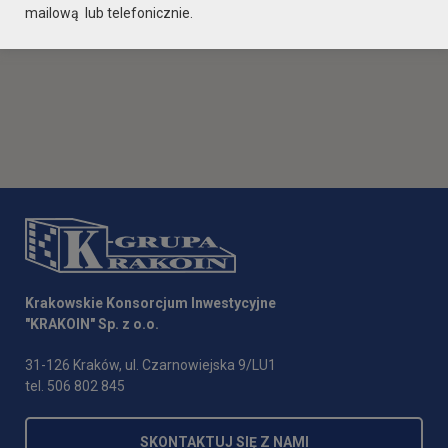
mailową lub telefonicznie.
Krakowskie Konsorcjum Inwestycyjne
"KRAKOIN" Sp. z o.o.
31-126 Kraków, ul. Czarnowiejska 9/LU1
tel. 506 802 845
SKONTAKTUJ SIĘ Z NAMI