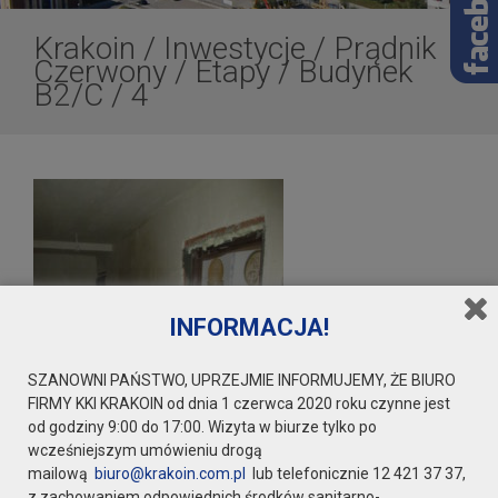
Krakoin
/
Inwestycje
/
Prądnik
Czerwony
/
Etapy
/
Budynek
B2/C
/
4
INFORMACJA!
SZANOWNI PAŃSTWO, UPRZEJMIE INFORMUJEMY, ŻE BIURO
FIRMY KKI KRAKOIN od dnia 1 czerwca 2020 roku czynne jest
od godziny 9:00 do 17:00. Wizyta w biurze tylko po
wcześniejszym umówieniu drogą
mailową
biuro@krakoin.com.pl
lub telefonicznie 12 421 37 37,
z zachowaniem odpowiednich środków sanitarno-