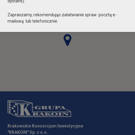
dystans).
Zapraszamy, rekomendując załatwianie spraw pocztą e-
mailową lub telefonicznie.
Krakowskie Konsorcjum Inwestycyjne
"KRAKOIN" Sp. z o.o.