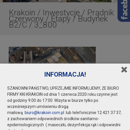
Krakoin
/
Inwestycje
/
Prądnik
Czerwony
/
Etapy
/
Budynek
B2/C
/
3_800
INFORMACJA!
SZANOWNI PAŃSTWO, UPRZEJMIE INFORMUJEMY, ŻE BIURO
FIRMY KKI KRAKOIN od dnia 1 czerwca 2020 roku czynne jest
od godziny 9:00 do 17:00. Wizyta w biurze tylko po
wcześniejszym umówieniu drogą
mailową
biuro@krakoin.com.pl
lub telefonicznie 12 421 37 37,
z zachowaniem odpowiednich środków sanitarno-
epidemiologicznych ( maseczki, dezynfekcja rąk i odpowiedni