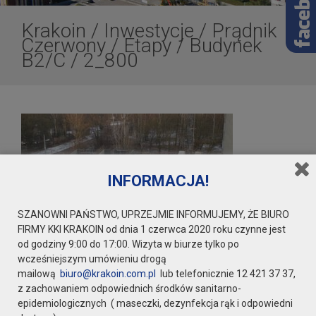
Krakoin
/
Inwestycje
/
Prądnik
Czerwony
/
Etapy
/
Budynek
B2/C
/
2_800
INFORMACJA!
SZANOWNI PAŃSTWO, UPRZEJMIE INFORMUJEMY, ŻE BIURO
FIRMY KKI KRAKOIN od dnia 1 czerwca 2020 roku czynne jest
od godziny 9:00 do 17:00. Wizyta w biurze tylko po
wcześniejszym umówieniu drogą
mailową
biuro@krakoin.com.pl
lub telefonicznie 12 421 37 37,
z zachowaniem odpowiednich środków sanitarno-
epidemiologicznych ( maseczki, dezynfekcja rąk i odpowiedni