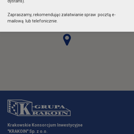
dystans).
Zapraszamy, rekomendując załatwianie spraw pocztą e-
mailową lub telefonicznie.
Krakowskie Konsorcjum Inwestycyjne
"KRAKOIN" Sp. z o.o.