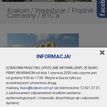
Krakoin
/
Inwestycje
/
Prądnik
Czerwony
/
B1C a
INFORMACJA!
SZANOWNI PAŃSTWO, UPRZEJMIE INFORMUJEMY, ŻE BIURO
FIRMY KKI KRAKOIN od dnia 1 czerwca 2020 roku czynne jest
od godziny 9:00 do 17:00. Wizyta w biurze tylko po
wcześniejszym umówieniu drogą
mailową
biuro@krakoin.com.pl
lub telefonicznie 12 421 37 37,
z zachowaniem odpowiednich środków sanitarno-
epidemiologicznych ( maseczki, dezynfekcja rąk i odpowiedni
dystans).