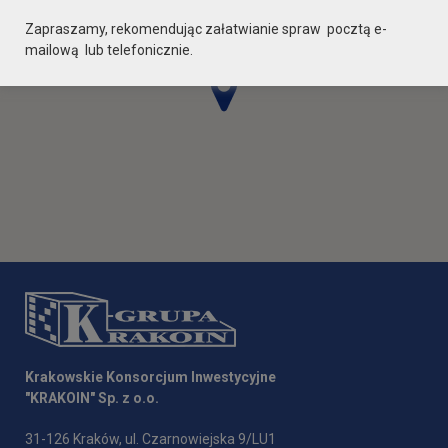
Zapraszamy, rekomendując załatwianie spraw pocztą e-
mailową lub telefonicznie.
Krakowskie Konsorcjum Inwestycyjne
"KRAKOIN" Sp. z o.o.
31-126 Kraków, ul. Czarnowiejska 9/LU1