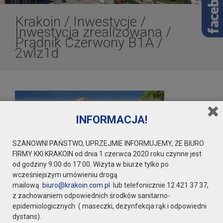
Krakoin
/
Inwestycje
/
Inwestycja zrealizowana
/
Prądnik Czerwony B1A
/
2wiz1d
INFORMACJA!
SZANOWNI PAŃSTWO, UPRZEJMIE INFORMUJEMY, ŻE BIURO
FIRMY KKI KRAKOIN od dnia 1 czerwca 2020 roku czynne jest
od godziny 9:00 do 17:00. Wizyta w biurze tylko po
wcześniejszym umówieniu drogą
mailową
biuro@krakoin.com.pl
lub telefonicznie 12 421 37 37,
z zachowaniem odpowiednich środków sanitarno-
epidemiologicznych ( maseczki, dezynfekcja rąk i odpowiedni
dystans).