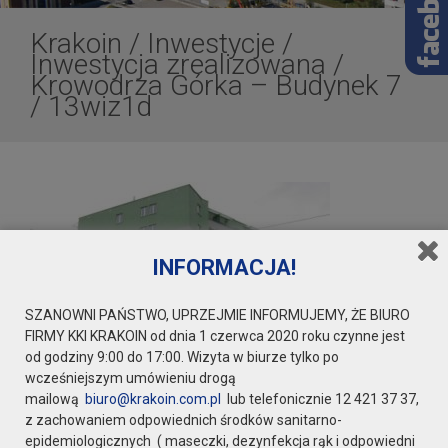
Krakoin
/
Inwestycje
/
Inwestycja zrealizowana
/
Krowodrza Górka – Budynek 7
/
13wiz1d
INFORMACJA!
SZANOWNI PAŃSTWO, UPRZEJMIE INFORMUJEMY, ŻE BIURO
FIRMY KKI KRAKOIN od dnia 1 czerwca 2020 roku czynne jest
od godziny 9:00 do 17:00. Wizyta w biurze tylko po
wcześniejszym umówieniu drogą
mailową
biuro@krakoin.com.pl
lub telefonicznie 12 421 37 37,
z zachowaniem odpowiednich środków sanitarno-
epidemiologicznych ( maseczki, dezynfekcja rąk i odpowiedni