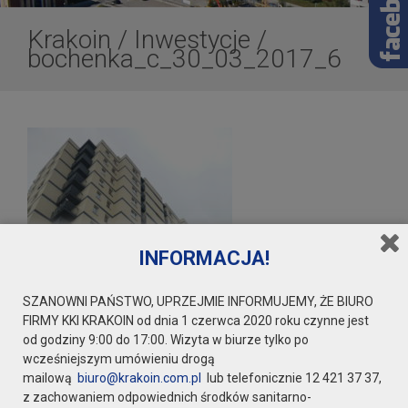
Krakoin
/
Inwestycje
/
bochenka_c_30_03_2017_6
INFORMACJA!
SZANOWNI PAŃSTWO, UPRZEJMIE INFORMUJEMY, ŻE BIURO
FIRMY KKI KRAKOIN od dnia 1 czerwca 2020 roku czynne jest
od godziny 9:00 do 17:00. Wizyta w biurze tylko po
wcześniejszym umówieniu drogą
mailową
biuro@krakoin.com.pl
lub telefonicznie 12 421 37 37,
z zachowaniem odpowiednich środków sanitarno-