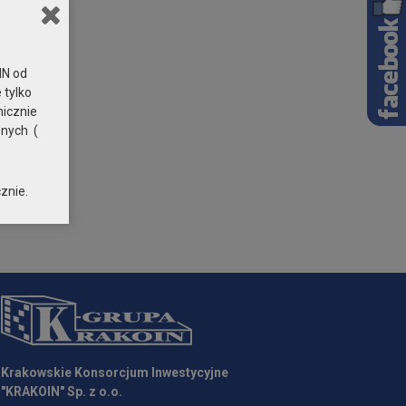
N od
 tylko
nicznie
znych (
znie.
Krakowskie Konsorcjum Inwestycyjne
"KRAKOIN" Sp. z o.o.