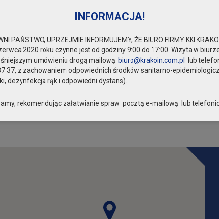
INFORMACJA!
NI PAŃSTWO, UPRZEJMIE INFORMUJEMY, ŻE BIURO FIRMY KKI KRAKOI
zerwca 2020 roku czynne jest od godziny 9:00 do 17:00. Wizyta w biurze
eśniejszym umówieniu drogą mailową
biuro@krakoin.com.pl
lub telefo
37 37, z zachowaniem odpowiednich środków sanitarno-epidemiologic
i, dezynfekcja rąk i odpowiedni dystans).
amy, rekomendując załatwianie spraw pocztą e-mailową lub telefonic