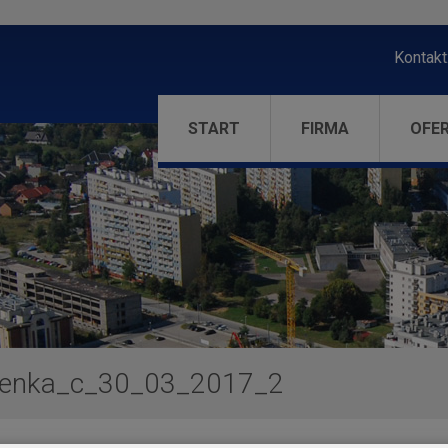
Kontakt
START
FIRMA
OFE
enka_c_30_03_2017_2