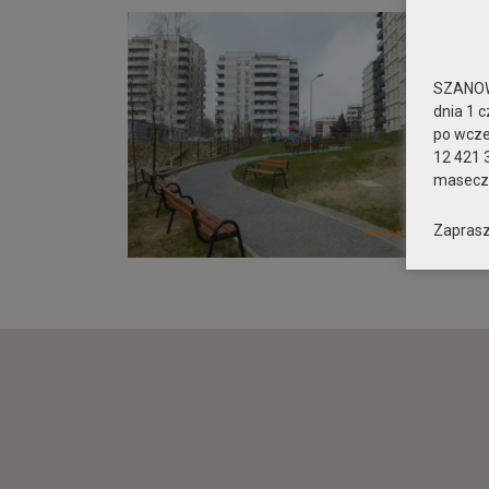
SZANOW
dnia 1 c
po wcz
12 421 
maseczk
Zaprasz