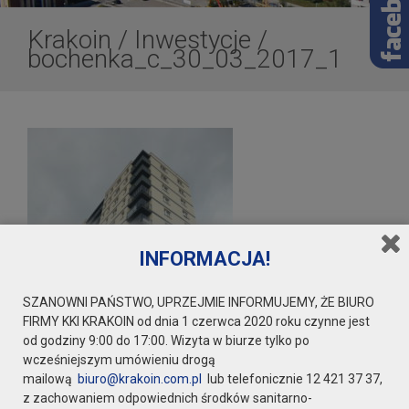
Krakoin
/
Inwestycje
/
bochenka_c_30_03_2017_1
INFORMACJA!
SZANOWNI PAŃSTWO, UPRZEJMIE INFORMUJEMY, ŻE BIURO
FIRMY KKI KRAKOIN od dnia 1 czerwca 2020 roku czynne jest
od godziny 9:00 do 17:00. Wizyta w biurze tylko po
wcześniejszym umówieniu drogą
mailową
biuro@krakoin.com.pl
lub telefonicznie 12 421 37 37,
z zachowaniem odpowiednich środków sanitarno-