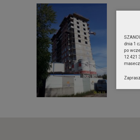
SZANOW
dnia 1 c
po wcz
12 421 
maseczk
Zaprasz