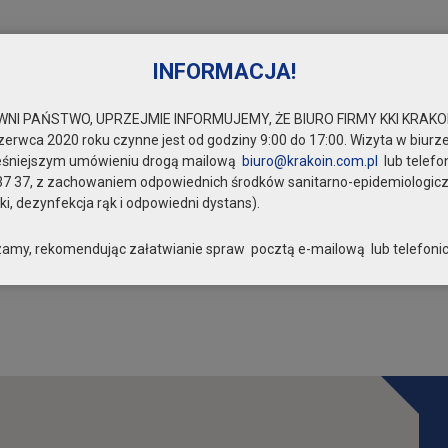
INFORMACJA!
NI PAŃSTWO, UPRZEJMIE INFORMUJEMY, ŻE BIURO FIRMY KKI KRAKOI
zerwca 2020 roku czynne jest od godziny 9:00 do 17:00. Wizyta w biurze
eśniejszym umówieniu drogą mailową
biuro@krakoin.com.pl
lub telefo
37 37, z zachowaniem odpowiednich środków sanitarno-epidemiologic
i, dezynfekcja rąk i odpowiedni dystans).
amy, rekomendując załatwianie spraw pocztą e-mailową lub telefonic