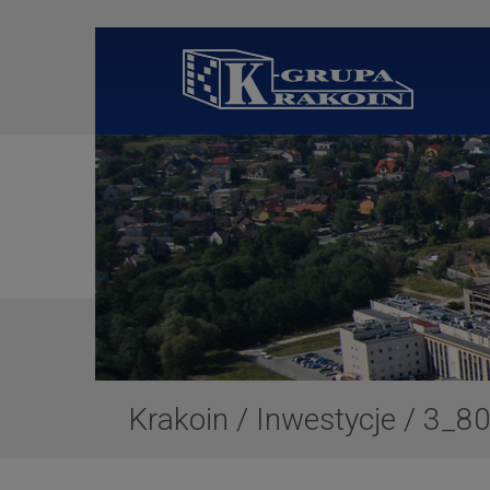
Krakoin
/
Inwestycje
/
3_8