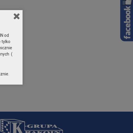
N od
 tylko
nicznie
znych (
znie.