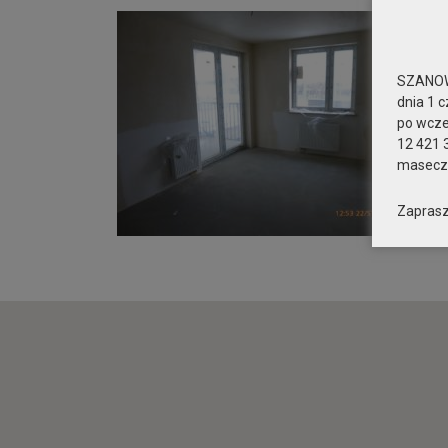
SZANOW
dnia 1 c
po wcz
12 421 
maseczk
Zaprasz