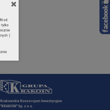
N od
 tylko
nicznie
znych (
znie.
Krakowskie Konsorcjum Inwestycyjne
"KRAKOIN" Sp. z o.o.