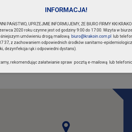
INFORMACJA!
NI PAŃSTWO, UPRZEJMIE INFORMUJEMY, ŻE BIURO FIRMY KKI KRAKOI
zerwca 2020 roku czynne jest od godziny 9:00 do 17:00. Wizyta w biurze
eśniejszym umówieniu drogą mailową
biuro@krakoin.com.pl
lub telefo
37 37, z zachowaniem odpowiednich środków sanitarno-epidemiologic
i, dezynfekcja rąk i odpowiedni dystans).
amy, rekomendując załatwianie spraw pocztą e-mailową lub telefonic