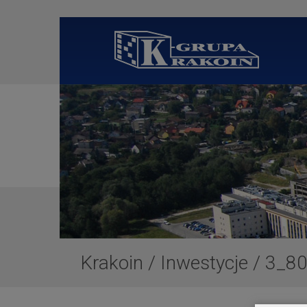
Krakoin
/
Inwestycje
/
3_8