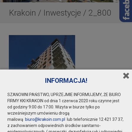
Krakoin
/
Inwestycje
/
2_800
INFORMACJA!
SZANOWNI PAŃSTWO, UPRZEJMIE INFORMUJEMY, ŻE BIURO
FIRMY KKI KRAKOIN od dnia 1 czerwca 2020 roku czynne jest
od godziny 9:00 do 17:00. Wizyta w biurze tylko po
wcześniejszym umówieniu drogą
mailową
biuro@krakoin.com.pl
lub telefonicznie 12 421 37 37,
z zachowaniem odpowiednich środków sanitarno-
epidemiologicznych ( maseczki, dezynfekcja rąk i odpowiedni