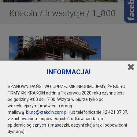
Krakoin
/
Inwestycje
/
1_800
INFORMACJA!
SZANOWNI PAŃSTWO, UPRZEJMIE INFORMUJEMY, ŻE BIURO
FIRMY KKI KRAKOIN od dnia 1 czerwca 2020 roku czynne jest
od godziny 9:00 do 17:00. Wizyta w biurze tylko po
wcześniejszym umówieniu drogą
mailową
biuro@krakoin.com.pl
lub telefonicznie 12 421 37 37,
z zachowaniem odpowiednich środków sanitarno-
epidemiologicznych ( maseczki, dezynfekcja rąk i odpowiedni
dystans).