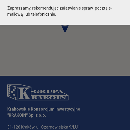
Zapraszamy, rekomendując załatwianie spraw pocztą e-
mailową lub telefonicznie.
Krakowskie Konsorcjum Inwestycyjne
"KRAKOIN" Sp. z o.o.
31-126 Kraków, ul. Czarnowiejska 9/LU1